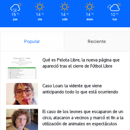
15
14
14
14
12
℃
℃
℃
℃
℃
jue
vie
sáb
dom
lun
Popular
Reciente
Qué es Pelota Libre, la nueva página que
apareció tras el cierre de Fútbol Libre
Caso Loan: la vidente que viene
anticipando todo lo que está ocurriendo
El caso de los leones que escaparon de un
circo, atacaron a vecinos y marcó el fin a la
utilización de animales en espectáculos