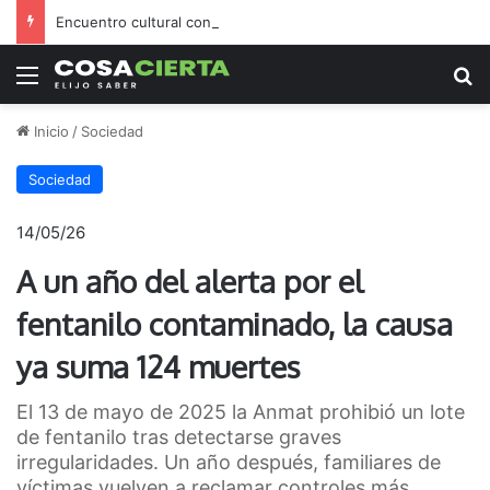
Encuentro cultural con arte, música y una feria abierta
Menú
B
Inicio
/
Sociedad
Sociedad
14/05/26
A un año del alerta por el
fentanilo contaminado, la causa
ya suma 124 muertes
El 13 de mayo de 2025 la Anmat prohibió un lote
de fentanilo tras detectarse graves
irregularidades. Un año después, familiares de
víctimas vuelven a reclamar controles más