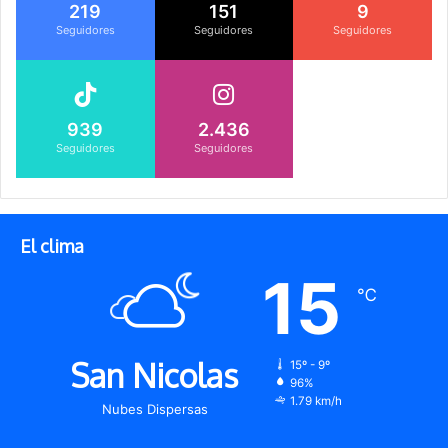
219
151
9
Seguidores
Seguidores
Seguidores
939
2.436
Seguidores
Seguidores
El clima
15
℃
San Nicolas
15º - 9º
96%
1.79 km/h
Nubes Dispersas