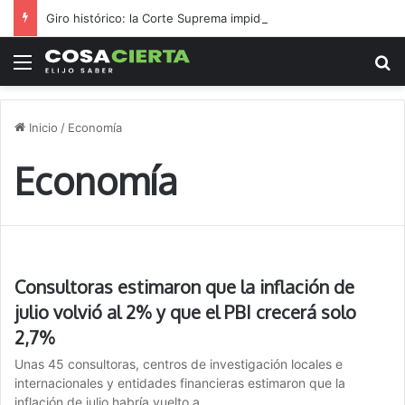
Giro histórico: la Corte Suprema impide el archivo de la causa contra el exjuez Marchetti
Menú
B
Inicio
/
Economía
Economía
Consultoras estimaron que la inflación de
julio volvió al 2% y que el PBI crecerá solo
2,7%
Unas 45 consultoras, centros de investigación locales e
internacionales y entidades financieras estimaron que la
inflación de julio habría vuelto a…