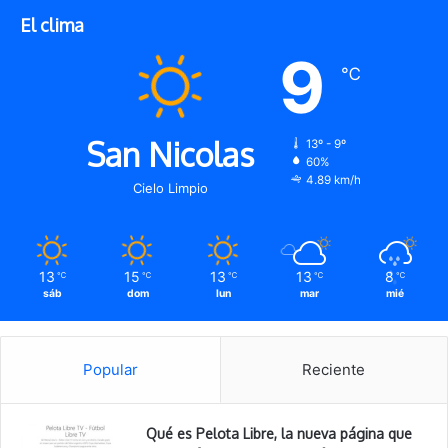
El clima
9
℃
San Nicolas
13º - 9º
60%
4.89 km/h
Cielo Limpio
13
15
13
13
8
℃
℃
℃
℃
℃
sáb
dom
lun
mar
mié
Popular
Reciente
Qué es Pelota Libre, la nueva página que