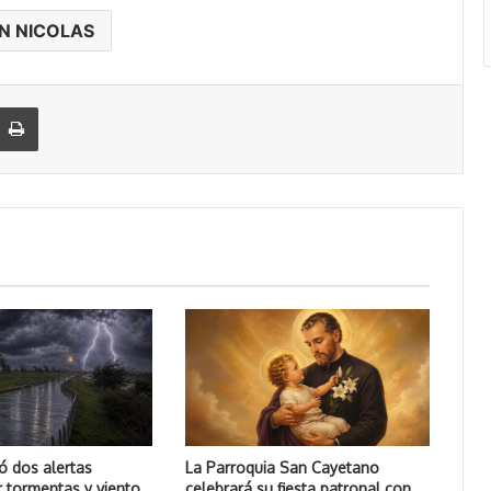
N NICOLAS
Imprimir
ó dos alertas
La Parroquia San Cayetano
r tormentas y viento
celebrará su fiesta patronal con