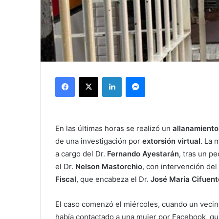
Facebook
X
LinkedIn
Messenger
En las últimas horas se realizó un
allanamiento
de una investigación por
extorsión virtual
. La 
a cargo del Dr.
Fernando Ayestarán
, tras un p
el Dr.
Nelson Mastorchio
, con intervención de
Fiscal
, que encabeza el Dr.
José María Cifuent
El caso comenzó el miércoles, cuando un vecin
había contactado a una mujer por Facebook, qu