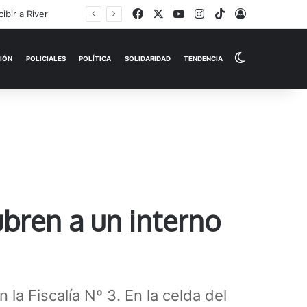
Facebook
X
YouTube
Instagram
TikTok
Iniciar Sesi
Switch skin
EMPRESAS
ESPECTÁCULOS
HISTORIAS
OPINIÓN
P
ubren a un interno
la Fiscalía Nº 3. En la celda del