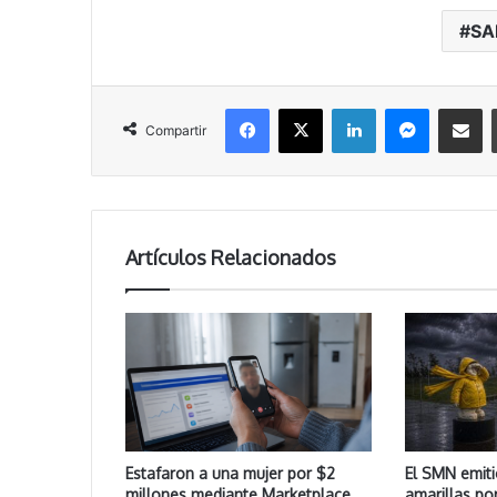
SA
Facebook
X
LinkedIn
Messenger
Compartir vía correo electrónico
Compartir
Artículos Relacionados
Estafaron a una mujer por $2
El SMN emiti
millones mediante Marketplace
amarillas po