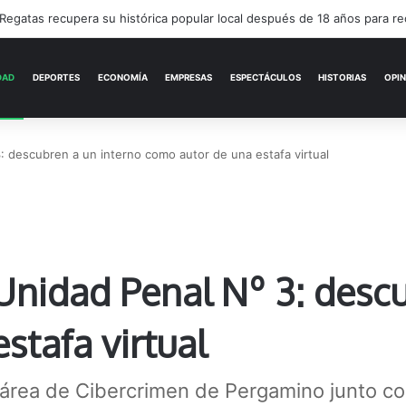
Encuentro cultural con arte, música y una feria abierta
ACTUALIDAD
DEPORTES
ECONOMÍA
: descubren a un interno como autor de una estafa virtual
Unidad Penal Nº 3: desc
stafa virtual
área de Cibercrimen de Pergamino junto con 