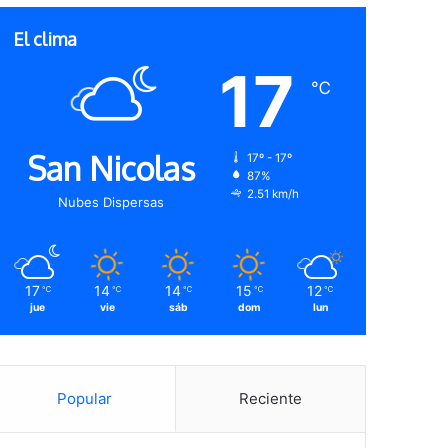
El clima
17
℃
San Nicolas
17º - 17º
87%
2.51 km/h
Nubes Dispersas
17
14
14
15
12
℃
℃
℃
℃
℃
jue
vie
sáb
dom
lun
Popular
Reciente