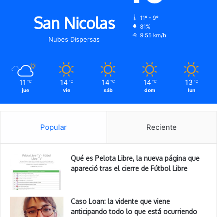
San Nicolas
11º - 9º
81%
9.55 km/h
Nubes Dispersas
11
14
14
14
13
℃
℃
℃
℃
℃
jue
vie
sáb
dom
lun
Popular
Reciente
Qué es Pelota Libre, la nueva página que
apareció tras el cierre de Fútbol Libre
Caso Loan: la vidente que viene
anticipando todo lo que está ocurriendo