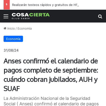
Realizarán testeos rápidos y gratuitos de HIV, sífilis y hepatitis C en barrio Golf
Menú
B
Inicio
/
Economía
Economía
31/08/24
Anses confirmó el calendario de
pagos completo de septiembre:
cuándo cobran jubilados, AUH y
SUAF
La Administración Nacional de la Seguridad
Social ( Anses) confirmó el calendario de pagos