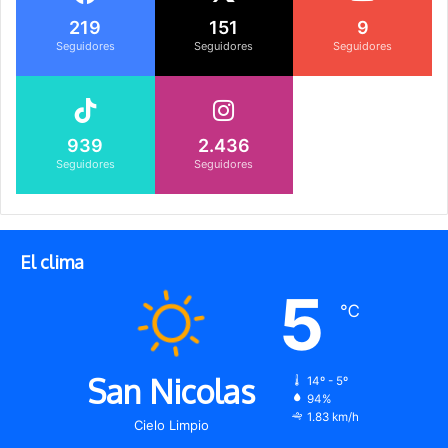
219
151
9
Seguidores
Seguidores
Seguidores
939
2.436
Seguidores
Seguidores
El clima
5
℃
San Nicolas
14º - 5º
94%
1.83 km/h
Cielo Limpio