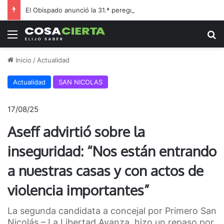
El Obispado anunció la 31.ª peregrinación Rosario-San Nicolás
Menú
B
Inicio
/
Actualidad
Actualidad
SAN NICOLAS
17/08/25
Aseff advirtió sobre la
inseguridad: “Nos están entrando
a nuestras casas y con actos de
violencia importantes”
La segunda candidata a concejal por Primero San
Nicolás – La Libertad Avanza, hizo un repaso por