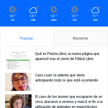
14
14
14
13
11
℃
℃
℃
℃
℃
vie
sáb
dom
lun
mar
Popular
Reciente
Qué es Pelota Libre, la nueva página que
apareció tras el cierre de Fútbol Libre
Caso Loan: la vidente que viene
anticipando todo lo que está ocurriendo
El caso de los leones que escaparon de un
circo, atacaron a vecinos y marcó el fin a la
utilización de animales en espectáculos