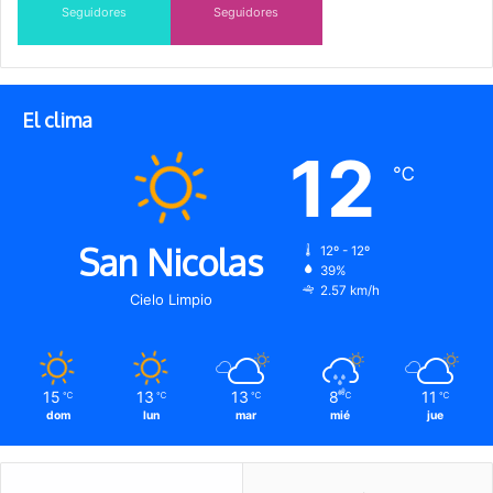
Seguidores
Seguidores
El clima
12
℃
San Nicolas
12º - 12º
39%
2.57 km/h
Cielo Limpio
15
13
13
8
11
℃
℃
℃
℃
℃
dom
lun
mar
mié
jue