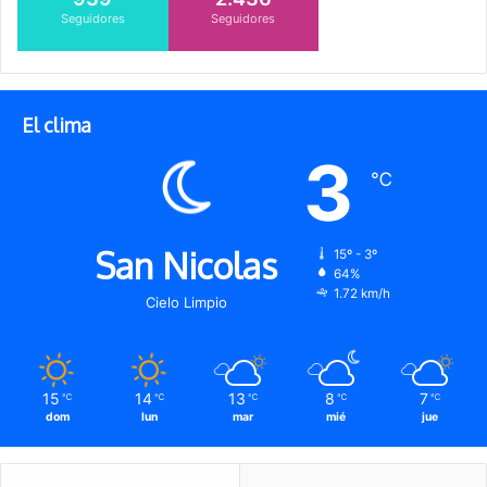
Seguidores
Seguidores
El clima
3
℃
San Nicolas
15º - 3º
64%
1.72 km/h
Cielo Limpio
15
14
13
8
7
℃
℃
℃
℃
℃
dom
lun
mar
mié
jue