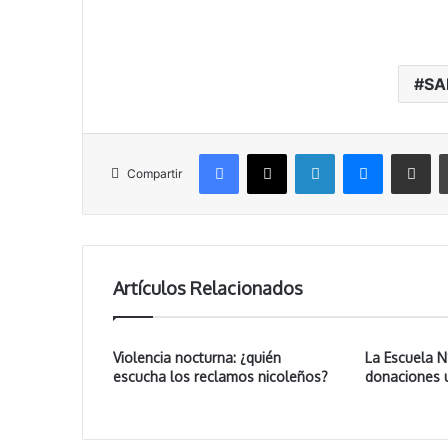
SA
Facebook
X
LinkedIn
Messenger
Compartir vía correo electrónico
Compartir
Artículos Relacionados
Violencia nocturna: ¿quién
La Escuela N
escucha los reclamos nicoleños?
donaciones 