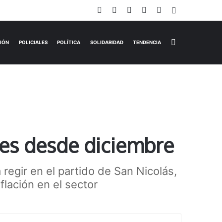
Facebook
X
YouTube
Instagram
TikTok
Iniciar Sesi
Switch skin
EMPRESAS
ESPECTÁCULOS
HISTORIAS
OPINIÓN
P
ses desde diciembre
regir en el partido de San Nicolás,
lación en el sector