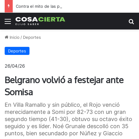
Contra el mito de las pantallas, la Biblioteca Rafael de Aguiar duplicó el préstamo de libros durante las vacaciones
Menú
B
Inicio
/
Deportes
Deportes
26/04/26
Belgrano volvió a festejar ante
Somisa
En Villa Ramallo y sin público, el Rojo venció
merecidamente a Somi por 82-73 con un gran
segundo tiempo (41-30), obtuvo su octavo éxito
seguido y es líder. Noé Grunale descolló con 35
puntos, bien secundado por Núñez y Giaccio