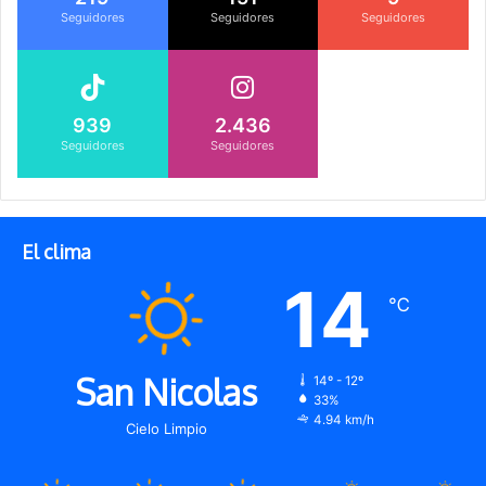
Seguidores
Seguidores
Seguidores
939
2.436
Seguidores
Seguidores
El clima
14
℃
San Nicolas
14º - 12º
33%
4.94 km/h
Cielo Limpio