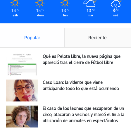
14
15
13
13
8
℃
℃
℃
℃
℃
sáb
dom
lun
mar
mié
Popular
Reciente
Qué es Pelota Libre, la nueva página que
apareció tras el cierre de Fútbol Libre
Caso Loan: la vidente que viene
anticipando todo lo que está ocurriendo
El caso de los leones que escaparon de un
circo, atacaron a vecinos y marcó el fin a la
utilización de animales en espectáculos