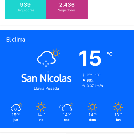
939
2.436
Seguidores
Seguidores
El clima
15
℃
San Nicolas
15º - 10º
96%
3.07 km/h
Lluvia Pesada
15
14
14
14
13
℃
℃
℃
℃
℃
jue
vie
sáb
dom
lun