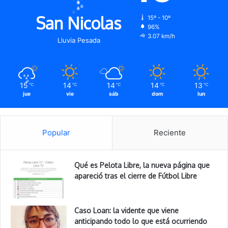
San Nicolas
15º - 10º
96%
3.07 km/h
Lluvia Pesada
15
14
14
14
13
℃
℃
℃
℃
℃
jue
vie
sáb
dom
lun
Popular
Reciente
Qué es Pelota Libre, la nueva página que
apareció tras el cierre de Fútbol Libre
Caso Loan: la vidente que viene
anticipando todo lo que está ocurriendo