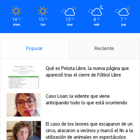
14
13
13
8
7
℃
℃
℃
℃
℃
dom
lun
mar
mié
jue
Popular
Reciente
Qué es Pelota Libre, la nueva página que
apareció tras el cierre de Fútbol Libre
Caso Loan: la vidente que viene
anticipando todo lo que está ocurriendo
El caso de los leones que escaparon de un
circo, atacaron a vecinos y marcó el fin a la
utilización de animales en espectáculos