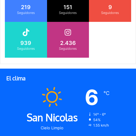
219
151
9
Seguidores
Seguidores
Seguidores
939
2.436
Seguidores
Seguidores
El clima
6
℃
San Nicolas
14º - 6º
54%
1.55 km/h
Cielo Limpio