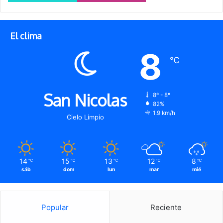
El clima
8
℃
San Nicolas
8º - 8º
82%
1.9 km/h
Cielo Limpio
14
15
13
12
8
℃
℃
℃
℃
℃
sáb
dom
lun
mar
mié
Popular
Reciente