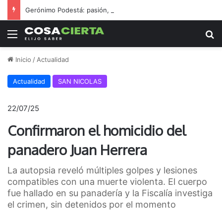
Gerónimo Podestá: pasión, gestión y un sueño llamado ascenso
Menú
B
Inicio
/
Actualidad
Actualidad
SAN NICOLAS
22/07/25
Confirmaron el homicidio del
panadero Juan Herrera
La autopsia reveló múltiples golpes y lesiones
compatibles con una muerte violenta. El cuerpo
fue hallado en su panadería y la Fiscalía investiga
el crimen, sin detenidos por el momento