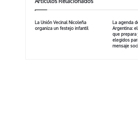
Artículos Relacionados
La Unión Vecinal Nicoleña
La agenda de
organiza un festejo infantil
Argentina: e
que prepara 
elegidos par
mensaje soci