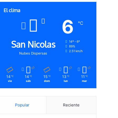
El clima
6
℃
San Nicolas
14º - 6º
89%
2.51 km/h
Nubes Dispersas
14
14
15
13
11
℃
℃
℃
℃
℃
vie
sáb
dom
lun
mar
Popular
Reciente