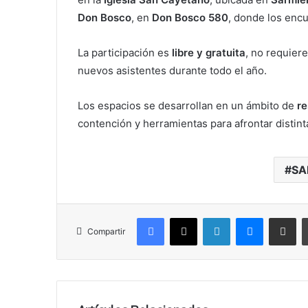
Don Bosco
, en
Don Bosco 580
, donde los encu
La participación es
libre y gratuita
, no requiere
nuevos asistentes durante todo el año.
Los espacios se desarrollan en un ámbito de
re
contención y herramientas para afrontar distint
SA
Facebook
X
LinkedIn
Messenger
Compartir vía correo electrónico
Compartir