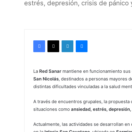
estrés, depresión, crisis de pánico
Facebook
X
LinkedIn
Messenger
La
Red Sanar
mantiene en funcionamiento sus 
San Nicolás
, destinados a personas mayores d
distintas dificultades vinculadas a la salud ment
A través de encuentros grupales, la propuesta 
situaciones como
ansiedad, estrés, depresión,
Actualmente, las actividades se desarrollan en
en la
Iglesia San Cayetano
, ubicada en
Sarmie