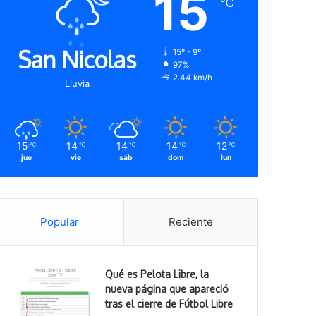
15
℃
San Nicolas
15º - 9º
97%
2.44 km/h
Lluvia
15
14
14
14
12
℃
℃
℃
℃
℃
jue
vie
sáb
dom
lun
Popular
Reciente
Qué es Pelota Libre, la
nueva página que apareció
tras el cierre de Fútbol Libre