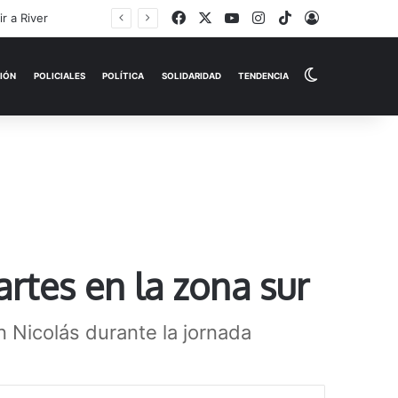
Facebook
X
YouTube
Instagram
TikTok
Iniciar Sesi
Switch skin
EMPRESAS
ESPECTÁCULOS
HISTORIAS
OPINIÓN
P
rtes en la zona sur
 Nicolás durante la jornada