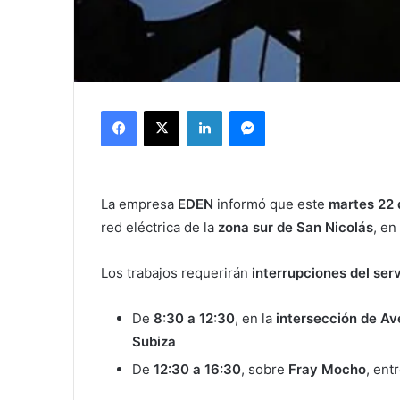
Facebook
X
LinkedIn
Messenger
La empresa
EDEN
informó que este
martes 22 d
red eléctrica de la
zona sur de San Nicolás
, en
Los trabajos requerirán
interrupciones del serv
De
8:30 a 12:30
, en la
intersección de A
Subiza
De
12:30 a 16:30
, sobre
Fray Mocho
, ent