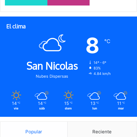
El clima
8
℃
San Nicolas
14º - 6º
83%
4.84 km/h
Nubes Dispersas
14
14
15
13
11
℃
℃
℃
℃
℃
vie
sáb
dom
lun
mar
Popular
Reciente