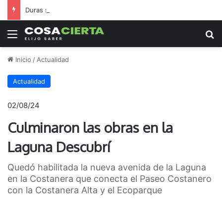
Duras sanciones para Regatas y La Emilia tras los graves incidentes de la final
Menú
B
Inicio
/
Actualidad
Actualidad
02/08/24
Culminaron las obras en la
Laguna Descubrí
Quedó habilitada la nueva avenida de la Laguna
en la Costanera que conecta el Paseo Costanero
con la Costanera Alta y el Ecoparque