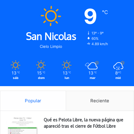
9
℃
San Nicolas
13º - 9º
60%
4.89 km/h
Cielo Limpio
13
15
13
13
8
℃
℃
℃
℃
℃
sáb
dom
lun
mar
mié
Popular
Reciente
Qué es Pelota Libre, la nueva página que
apareció tras el cierre de Fútbol Libre