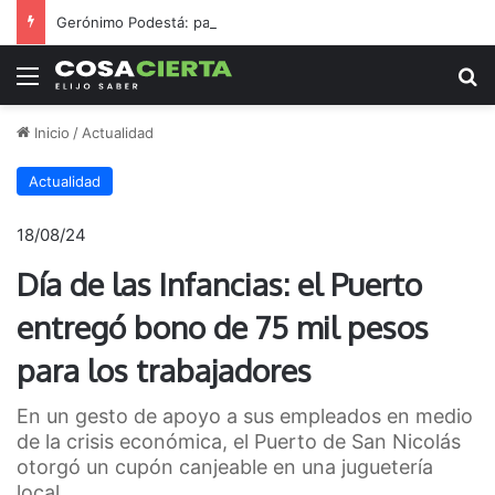
Gerónimo Podestá: pasión, gestión y un sueño llamado ascenso
Menú
B
Inicio
/
Actualidad
Actualidad
18/08/24
Día de las Infancias: el Puerto
entregó bono de 75 mil pesos
para los trabajadores
En un gesto de apoyo a sus empleados en medio
de la crisis económica, el Puerto de San Nicolás
otorgó un cupón canjeable en una juguetería
local