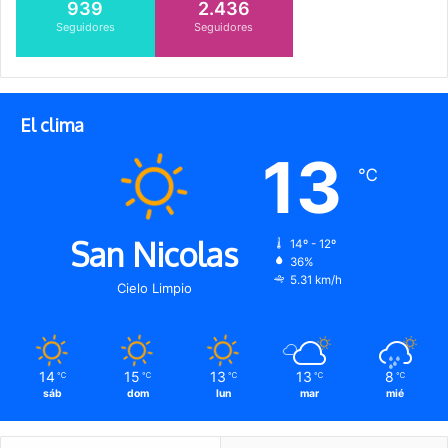
939
2.436
Seguidores
Seguidores
El clima
13
℃
San Nicolas
14º - 12º
36%
5.31 km/h
Cielo Limpio
14
15
13
13
8
℃
℃
℃
℃
℃
sáb
dom
lun
mar
mié