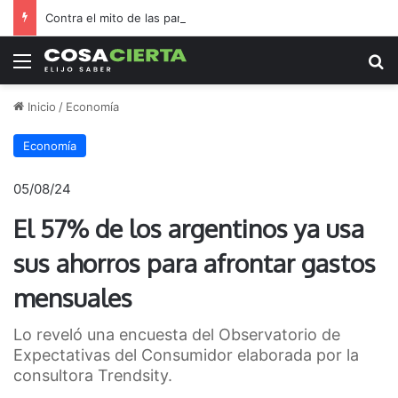
Contra el mito de las pantallas, la Biblioteca Rafael de Aguiar duplicó el préstamo de libros durante las vacaciones
Menú
B
Inicio
/
Economía
Economía
05/08/24
El 57% de los argentinos ya usa
sus ahorros para afrontar gastos
mensuales
Lo reveló una encuesta del Observatorio de
Expectativas del Consumidor elaborada por la
consultora Trendsity.