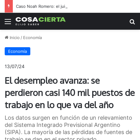
Caso Noah Romero: el juicio contra David y Leonel Gaetán comenzará el miércoles
Menú
B
Inicio
/
Economía
Economía
13/07/24
El desempleo avanza: se
perdieron casi 140 mil puestos de
trabajo en lo que va del año
Los datos surgen en función de un relevamiento
del Sistema Integrado Previsional Argentino
(SIPA). La mayoría de las pérdidas de fuentes de
trabajo se dan en el sector privado.