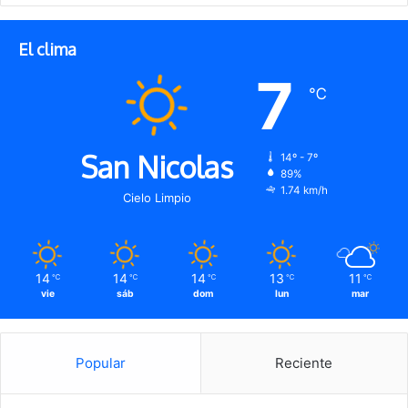
El clima
7
℃
San Nicolas
14º - 7º
89%
1.74 km/h
Cielo Limpio
14
14
14
13
11
℃
℃
℃
℃
℃
vie
sáb
dom
lun
mar
Popular
Reciente