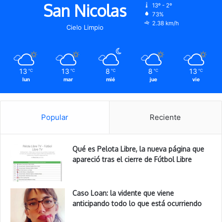
San Nicolas
13º - 2º
73%
2.38 km/h
Cielo Limpio
13
13
8
8
13
℃
℃
℃
℃
℃
lun
mar
mié
jue
vie
Popular
Reciente
Qué es Pelota Libre, la nueva página que
apareció tras el cierre de Fútbol Libre
Caso Loan: la vidente que viene
anticipando todo lo que está ocurriendo