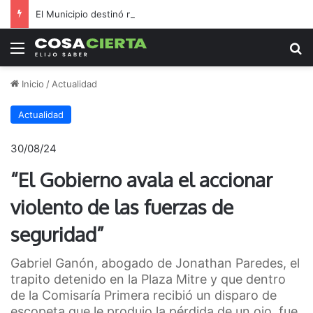
El Municipio destinó millones a inflables en medio de reclamos por salud y seguridad
Menú
B
Inicio
/
Actualidad
Actualidad
30/08/24
“El Gobierno avala el accionar
violento de las fuerzas de
seguridad”
Gabriel Ganón, abogado de Jonathan Paredes, el
trapito detenido en la Plaza Mitre y que dentro
de la Comisaría Primera recibió un disparo de
escopeta que le produjo la pérdida de un ojo, fue