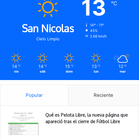
13
℃
San Nicolas
14º - 11º
45%
2.66 km/h
Cielo Limpio
14
14
15
13
12
℃
℃
℃
℃
℃
vie
sáb
dom
lun
mar
Popular
Reciente
Qué es Pelota Libre, la nueva página que
apareció tras el cierre de Fútbol Libre