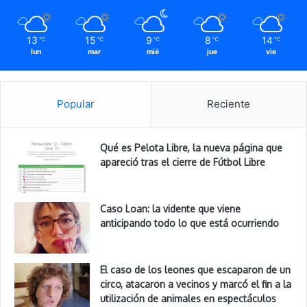
13
15
9
8
14
℃
℃
℃
℃
℃
lun
mar
mié
jue
vie
Popular
Reciente
Qué es Pelota Libre, la nueva página que
apareció tras el cierre de Fútbol Libre
Caso Loan: la vidente que viene
anticipando todo lo que está ocurriendo
El caso de los leones que escaparon de un
circo, atacaron a vecinos y marcó el fin a la
utilización de animales en espectáculos