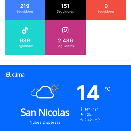
219
151
9
Seguidores
Seguidores
Seguidores
939
2.436
Seguidores
Seguidores
El clima
14
℃
San Nicolas
14º - 12º
42%
2.42 km/h
Nubes Dispersas