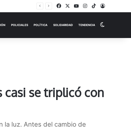
Facebook
X
YouTube
Instagram
TikTok
Iniciar Sesi
Switch skin
EMPRESAS
ESPECTÁCULOS
HISTORIAS
OPINIÓN
P
 casi se triplicó con
n la luz. Antes del cambio de