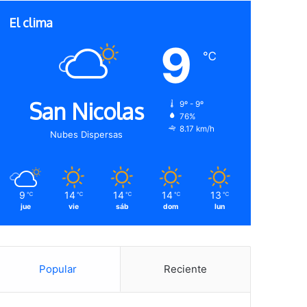
El clima
9
℃
San Nicolas
9º - 9º
76%
8.17 km/h
Nubes Dispersas
9
14
14
14
13
℃
℃
℃
℃
℃
jue
vie
sáb
dom
lun
Popular
Reciente