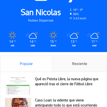
San Nicolas
14º - 6º
86%
3.43 km/h
Nubes Dispersas
14
14
15
13
11
℃
℃
℃
℃
℃
vie
sáb
dom
lun
mar
Popular
Reciente
Qué es Pelota Libre, la nueva página que
apareció tras el cierre de Fútbol Libre
Caso Loan: la vidente que viene
anticipando todo lo que está ocurriendo