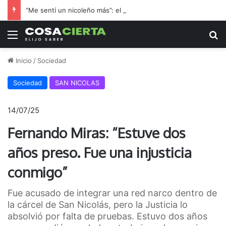
“Me sentí un nicoleño más”: el hincha de Boca que adoptó a Regatas en la final por el ascenso
Menú
B
Inicio
/
Sociedad
Sociedad
SAN NICOLAS
14/07/25
Fernando Miras: “Estuve dos
años preso. Fue una injusticia
conmigo”
Fue acusado de integrar una red narco dentro de
la cárcel de San Nicolás, pero la Justicia lo
absolvió por falta de pruebas. Estuvo dos años