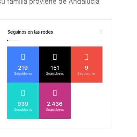
su familia proviene de Andalucía
Seguinos en las redes
219
151
9
Seguidores
Seguidores
Seguidores
939
2.436
Seguidores
Seguidores