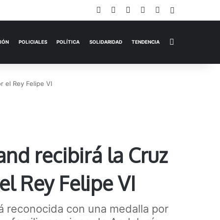
Facebook
X
YouTube
Instagram
TikTok
Iniciar Sesi
Switch skin
EMPRESAS
ESPECTÁCULOS
HISTORIAS
OPINIÓN
P
r el Rey Felipe VI
nd recibirá la Cruz
el Rey Felipe VI
rá reconocida con una medalla por