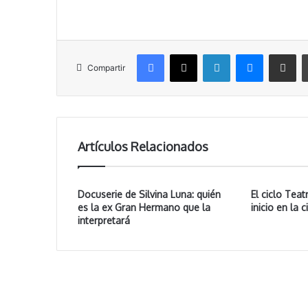
Facebook
X
LinkedIn
Messenger
Compartir vía correo electrónico
Compartir
Artículos Relacionados
Docuserie de Silvina Luna: quién
El ciclo Tea
es la ex Gran Hermano que la
inicio en la 
interpretará