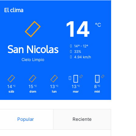
El clima
14
℃
San Nicolas
14º - 12º
33%
4.94 km/h
Cielo Limpio
14
15
13
13
8
℃
℃
℃
℃
℃
sáb
dom
lun
mar
mié
Popular
Reciente