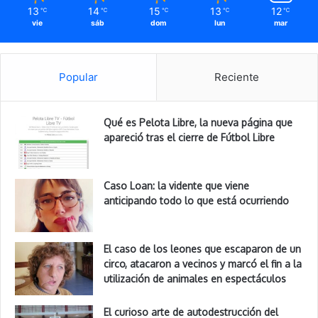
13
14
15
13
12
℃
℃
℃
℃
℃
vie
sáb
dom
lun
mar
Popular
Reciente
Qué es Pelota Libre, la nueva página que
apareció tras el cierre de Fútbol Libre
Caso Loan: la vidente que viene
anticipando todo lo que está ocurriendo
El caso de los leones que escaparon de un
circo, atacaron a vecinos y marcó el fin a la
utilización de animales en espectáculos
El curioso arte de autodestrucción del