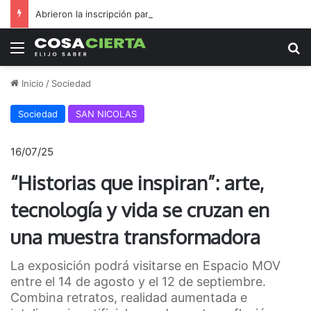
Abrieron la inscripción para la 9.ª Procesión a Nado
Menú
B
Inicio
/
Sociedad
Sociedad
SAN NICOLAS
16/07/25
“Historias que inspiran”: arte,
tecnología y vida se cruzan en
una muestra transformadora
La exposición podrá visitarse en Espacio MOV
entre el 14 de agosto y el 12 de septiembre.
Combina retratos, realidad aumentada e