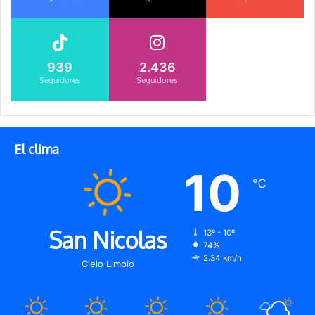
939
2.436
Seguidores
Seguidores
El clima
10
℃
San Nicolas
13º - 10º
74%
2.34 km/h
Cielo Limpio