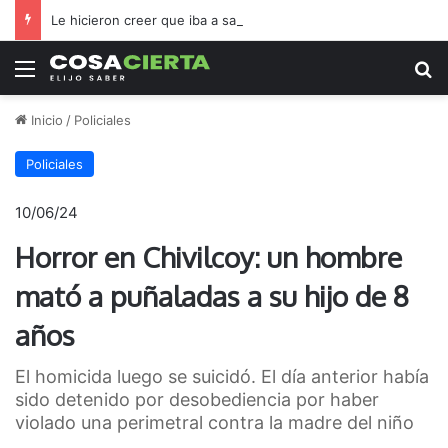
Le hicieron creer que iba a sacarse una foto familiar y terminó llorando al recibir el regalo que jamás imaginó
Menú
B
Inicio
/
Policiales
Policiales
10/06/24
Horror en Chivilcoy: un hombre
mató a puñaladas a su hijo de 8
años
El homicida luego se suicidó. El día anterior había
sido detenido por desobediencia por haber
violado una perimetral contra la madre del niño