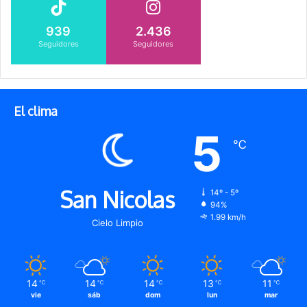
939
2.436
Seguidores
Seguidores
El clima
5
℃
San Nicolas
14º - 5º
94%
1.99 km/h
Cielo Limpio
14
14
14
13
11
℃
℃
℃
℃
℃
vie
sáb
dom
lun
mar