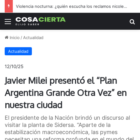
Violencia nocturna: ¿quién escucha los reclamos nicoleños?
Menú
B
Inicio
/
Actualidad
Actualidad
12/10/25
Javier Milei presentó el “Plan
Argentina Grande Otra Vez” en
nuestra ciudad
El presidente de la Nación brindó un discurso al
visitar la planta de Sidersa. “Aparte de la
estabilización macroeconómica, las pymes
necesitan una reforma profunda en el mundo del