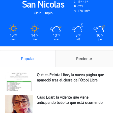
San Nicolas
15º - 4º
62%
1.79 km/h
Cielo Limpio
15
14
13
8
10
℃
℃
℃
℃
℃
dom
lun
mar
mié
jue
Popular
Reciente
Qué es Pelota Libre, la nueva página que
apareció tras el cierre de Fútbol Libre
Caso Loan: la vidente que viene
anticipando todo lo que está ocurriendo