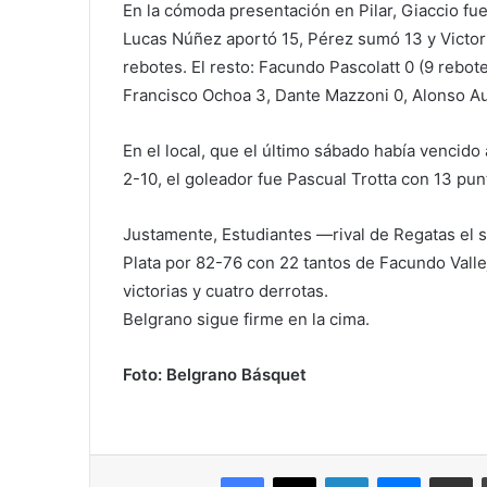
En la cómoda presentación en Pilar, Giaccio fu
Lucas Núñez aportó 15, Pérez sumó 13 y Victor
rebotes. El resto: Facundo Pascolatt 0 (9 rebote
Francisco Ochoa 3, Dante Mazzoni 0, Alonso Aur
En el local, que el último sábado había vencido
2-10, el goleador fue Pascual Trotta con 13 pun
Justamente, Estudiantes —rival de Regatas el 
Plata por 82-76 con 22 tantos de Facundo Vall
victorias y cuatro derrotas.
Belgrano sigue firme en la cima.
Foto: Belgrano Básquet
Facebook
X
LinkedIn
Messenger
Compartir vía correo electrónico