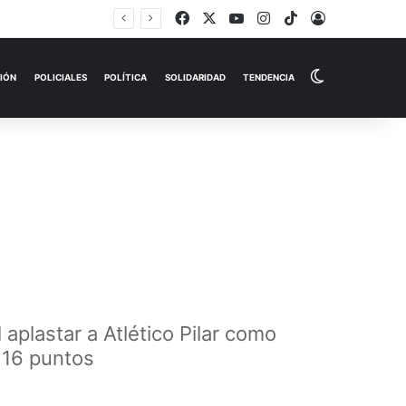
Facebook
X
YouTube
Instagram
TikTok
Iniciar Sesi
Switch skin
EMPRESAS
ESPECTÁCULOS
HISTORIAS
OPINIÓN
P
 aplastar a Atlético Pilar como
n 16 puntos