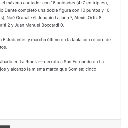
e el máximo anotador con 16 unidades (4-7 en triples),
io Dente completó una doble figura con 10 puntos y 10
s), Noé Grunale 6, Joaquín Lallana 7, Alexis Ortiz 8,
iti 2 y Juan Manuel Boccardi 0.
 a Estudiantes y marcha último en la tabla con récord de
tos.
sábado en La Ribera— derrotó a San Fernando en La
ejos y alcanzó la misma marca que Somisa: cinco
Imprimir