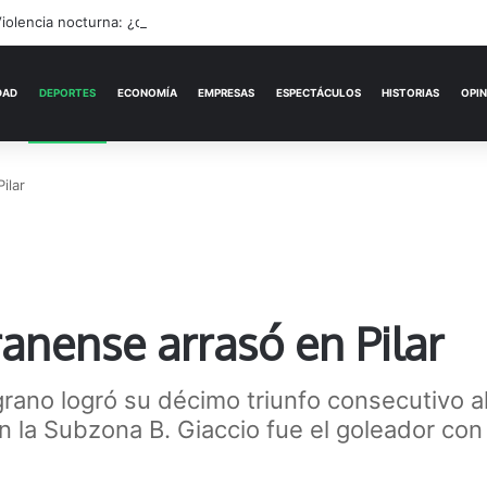
iolencia nocturna: ¿quién escucha los reclamos nicoleños?
ACTUALIDAD
DEPORTES
ECONOMÍA
ilar
anense arrasó en Pilar
grano logró su décimo triunfo consecutivo al
en la Subzona B. Giaccio fue el goleador co