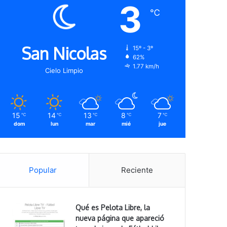
3
℃
San Nicolas
15º - 3º
62%
1.77 km/h
Cielo Limpio
15
14
13
8
7
℃
℃
℃
℃
℃
dom
lun
mar
mié
jue
Popular
Reciente
Qué es Pelota Libre, la
nueva página que apareció