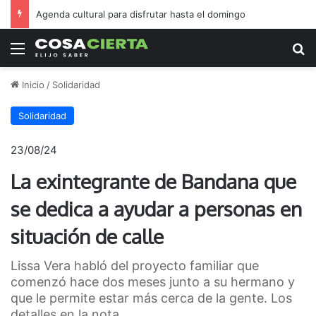
Agenda cultural para disfrutar hasta el domingo
Menú
B
Inicio
/
Solidaridad
Solidaridad
23/08/24
La exintegrante de Bandana que
se dedica a ayudar a personas en
situación de calle
Lissa Vera habló del proyecto familiar que
comenzó hace dos meses junto a su hermano y
que le permite estar más cerca de la gente. Los
detalles en la nota.