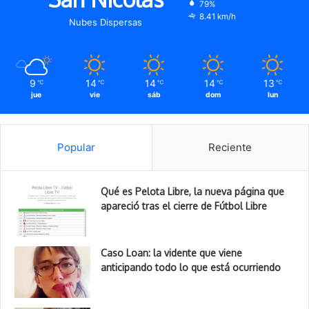
79%
8.41 km/h
Nubes Dispersas
9
14
14
14
13
℃
℃
℃
℃
℃
jue
vie
sáb
dom
lun
Popular
Reciente
Qué es Pelota Libre, la nueva página que
apareció tras el cierre de Fútbol Libre
Caso Loan: la vidente que viene
anticipando todo lo que está ocurriendo