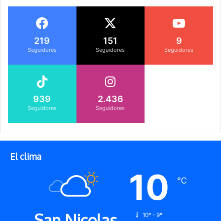
219
151
9
Seguidores
Seguidores
Seguidores
939
2.436
Seguidores
Seguidores
El clima
10
℃
San Nicolas
10º - 9º