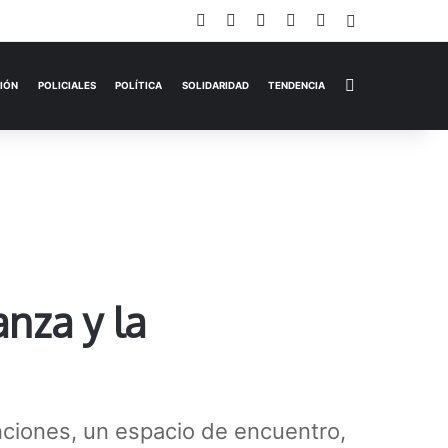
Facebook
X
YouTube
Instagram
TikTok
Iniciar Sesi
Switch skin
EMPRESAS
ESPECTÁCULOS
HISTORIAS
OPINIÓN
P
anza y la
ciones, un espacio de encuentro,