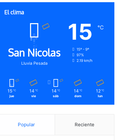
El clima
15
℃
San Nicolas
15º - 9º
97%
2.19 km/h
Lluvia Pesada
15
14
14
14
12
℃
℃
℃
℃
℃
jue
vie
sáb
dom
lun
Popular
Reciente