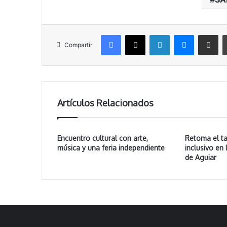
Facebook
X
LinkedIn
Messenger
Compartir vía correo electrónico
Compartir
Artículos Relacionados
Encuentro cultural con arte,
Retoma el ta
música y una feria independiente
inclusivo en 
de Aguiar