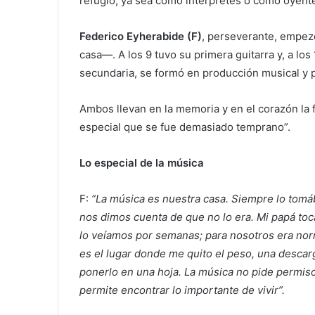
refugio, ya sea como intérpretes o como oyent
Federico Eyherabide (F)
, perseverante, empezó
casa—. A los 9 tuvo su primera guitarra y, a los
secundaria, se formó en producción musical y p
Ambos llevan en la memoria y en el corazón la f
especial que se fue demasiado temprano”.
Lo especial de la música
F:
“La música es nuestra casa. Siempre lo tomá
nos dimos cuenta de que no lo era. Mi papá toc
lo veíamos por semanas; para nosotros era nor
es el lugar donde me quito el peso, una descarg
ponerlo en una hoja. La música no pide permiso;
permite encontrar lo importante de vivir”.