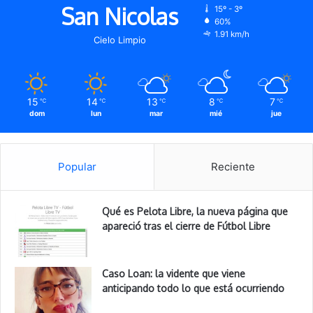
San Nicolas
15º - 3º
60%
1.91 km/h
Cielo Limpio
15
14
13
8
7
℃
℃
℃
℃
℃
dom
lun
mar
mié
jue
Popular
Reciente
Qué es Pelota Libre, la nueva página que
apareció tras el cierre de Fútbol Libre
Caso Loan: la vidente que viene
anticipando todo lo que está ocurriendo