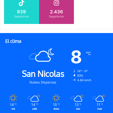
939
2.436
Seguidores
Seguidores
El clima
8
℃
San Nicolas
14º - 6º
83%
4.84 km/h
Nubes Dispersas
14
14
15
13
11
℃
℃
℃
℃
℃
vie
sáb
dom
lun
mar