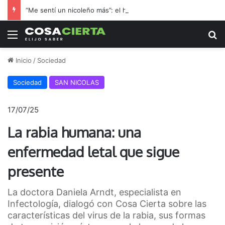
“Me sentí un nicoleño más”: el hincha de Boca que adoptó a Regatas en la final por el ascenso
Menú
B
Inicio
/
Sociedad
Sociedad
SAN NICOLAS
17/07/25
La rabia humana: una
enfermedad letal que sigue
presente
La doctora Daniela Arndt, especialista en
Infectología, dialogó con Cosa Cierta sobre las
características del virus de la rabia, sus formas