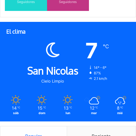
Seguidores
Seguidores
El clima
7
℃
San Nicolas
14º - 6º
87%
2.1 km/h
Cielo Limpio
14
15
13
12
8
℃
℃
℃
℃
℃
sáb
dom
lun
mar
mié