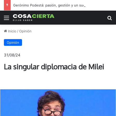
Gerónimo Podestá: pasión, gestión y un sueño llamado ascenso
Menú
B
Inicio
/
Opinión
Opinión
31/08/24
La singular diplomacia de Milei