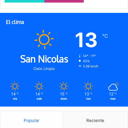
El clima
13
℃
San Nicolas
14º - 11º
45%
2.66 km/h
Cielo Limpio
14
14
15
13
12
℃
℃
℃
℃
℃
vie
sáb
dom
lun
mar
Popular
Reciente