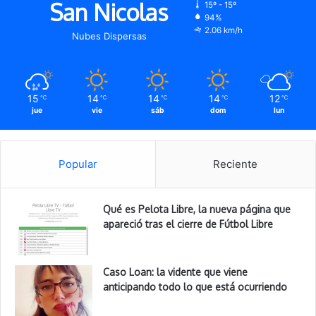
San Nicolas
15º - 15º
94%
2.06 km/h
Nubes Dispersas
15
14
14
14
12
℃
℃
℃
℃
℃
jue
vie
sáb
dom
lun
Popular
Reciente
Qué es Pelota Libre, la nueva página que
apareció tras el cierre de Fútbol Libre
Caso Loan: la vidente que viene
anticipando todo lo que está ocurriendo