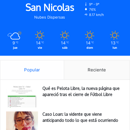
San Nicolas
9º - 9º
76%
8.17 km/h
Nubes Dispersas
9
14
14
14
13
℃
℃
℃
℃
℃
jue
vie
sáb
dom
lun
Popular
Reciente
Qué es Pelota Libre, la nueva página que
apareció tras el cierre de Fútbol Libre
Caso Loan: la vidente que viene
anticipando todo lo que está ocurriendo