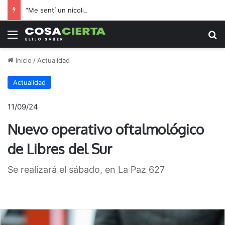
“Me sentí un nicoleño más”: el hincha de Boca que adoptó a Regatas en la final por el ascenso
Menú
B
Inicio
/
Actualidad
Actualidad
11/09/24
Nuevo operativo oftalmológico
de Libres del Sur
Se realizará el sábado, en La Paz 627