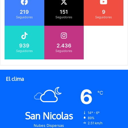
219
151
9
Seguidores
Seguidores
Seguidores
939
2.436
Seguidores
Seguidores
El clima
6
℃
San Nicolas
14º - 6º
89%
2.51 km/h
Nubes Dispersas