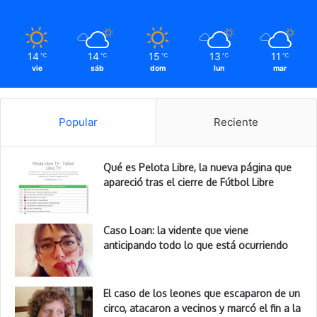
14
14
15
13
11
℃
℃
℃
℃
℃
vie
sáb
dom
lun
mar
Popular
Reciente
Qué es Pelota Libre, la nueva página que
apareció tras el cierre de Fútbol Libre
Caso Loan: la vidente que viene
anticipando todo lo que está ocurriendo
El caso de los leones que escaparon de un
circo, atacaron a vecinos y marcó el fin a la