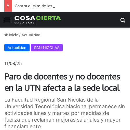
Contra el mito de las pantallas, la Biblioteca Rafael de Aguiar duplicó el préstamo de libros durante las vacaciones
Menú
B
Inicio
/
Actualidad
Actualidad
SAN NICOLAS
11/08/25
Paro de docentes y no docentes
en la UTN afecta a la sede local
La Facultad Regional San Nicolás de la
Universidad Tecnológica Nacional permanece sin
actividades lunes y martes por medidas de
fuerza que reclaman mejoras salariales y mayor
financiamiento