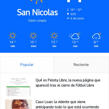
San Nicolas
14º - 12º
33%
4.94 km/h
Cielo Limpio
14
15
13
13
8
℃
℃
℃
℃
℃
sáb
dom
lun
mar
mié
Popular
Reciente
Qué es Pelota Libre, la nueva página que
apareció tras el cierre de Fútbol Libre
Caso Loan: la vidente que viene
anticipando todo lo que está ocurriendo