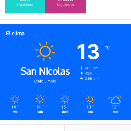
Seguidores
Seguidores
El clima
13
℃
San Nicolas
14º - 11º
45%
2.66 km/h
Cielo Limpio
14
14
15
13
12
℃
℃
℃
℃
℃
vie
sáb
dom
lun
mar