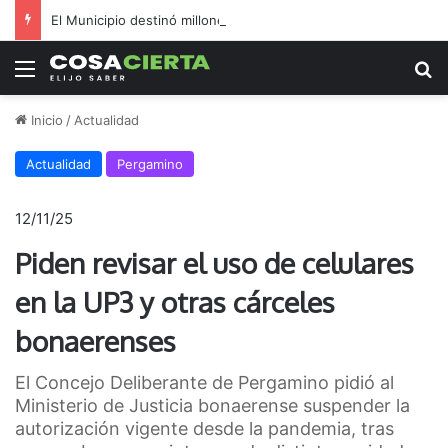
El Municipio destinó millones a inflables en medio de reclamos por salud y seguridad
Menú
B
Inicio
/
Actualidad
Actualidad
Pergamino
12/11/25
Piden revisar el uso de celulares
en la UP3 y otras cárceles
bonaerenses
El Concejo Deliberante de Pergamino pidió al
Ministerio de Justicia bonaerense suspender la
autorización vigente desde la pandemia, tras