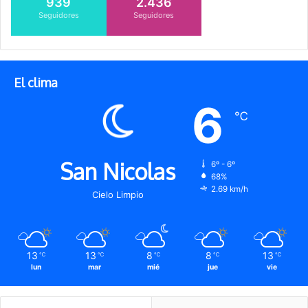
939
2.436
Seguidores
Seguidores
El clima
6
℃
San Nicolas
6º - 6º
68%
2.69 km/h
Cielo Limpio
13
13
8
8
13
℃
℃
℃
℃
℃
lun
mar
mié
jue
vie