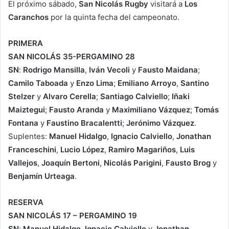
El próximo sábado,
San Nicolás Rugby
visitará a
Los
Caranchos
por la quinta fecha del campeonato.
PRIMERA
SAN NICOLÁS 35-PERGAMINO 28
SN
:
Rodrigo Mansilla
,
Iván Vecoli
y
Fausto Maidana
;
Camilo Taboada
y
Enzo Lima
;
Emiliano Arroyo
,
Santino
Stelzer
y
Alvaro Cerella
;
Santiago Calviello
;
Iñaki
Maiztegui
;
Fausto Aranda
y
Maximiliano Vázquez
;
Tomás
Fontana
y
Faustino Bracalentti
;
Jerónimo Vázquez
.
Suplentes:
Manuel Hidalgo
,
Ignacio Calviello
,
Jonathan
Franceschini
,
Lucio López
,
Ramiro Magariños
,
Luis
Vallejos
,
Joaquín Bertoni
,
Nicolás Parigini
,
Fausto Brog
y
Benjamín Urteaga
.
RESERVA
SAN NICOLÁS 17 – PERGAMINO 19
SN
:
Manuel Hidalgo
,
Ignacio Calviello
y
Jonathan