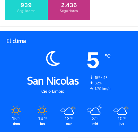
939
2.436
Seguidores
Seguidores
El clima
5
℃
San Nicolas
15º - 4º
62%
1.79 km/h
Cielo Limpio
15
14
13
8
10
℃
℃
℃
℃
℃
dom
lun
mar
mié
jue