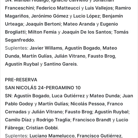
Franceschini
;
Federico Matteucci
y
Luis Vallejos
;
Ramiro
Magariños
,
Jerónimo Gómez
y
Lucio López
;
Benjamín
Urteaga
;
Joaquín Bertoni
;
Mateo Aranda
y
Eugenio
Brogliatti
;
Milton Femia
y
Joaquín De los Santos
;
Tomás
Seganfreddo
.
Suplentes:
Javier Willams
,
Agustín Bogado
,
Mateo
Dunda
,
Martín Gulías
,
Julián Vitrano
,
Fausto Brog
,
Agustín Ruybal
y
Santino Gareis
.
PRE-RESERVA
SAN NICOLÁS 24-PERGAMINO 10
SN
:
Agustín Bogado
,
Luca Gutiérrez
y
Mateo Dunda
;
Juan
Pablo Godoy
y
Martín Gulías
;
Nicolás Pessoa
,
Franco
Cernadas
y
Julián Vitrano
;
Fausto Brog
;
Agustín Ruybal
;
Camilo Díaz
y
Rodrigo Traglia
;
Francisco Brandt
y
Lucio
Fábrega
;
Cristian Gobbi
.
Suplentes:
Luciano Mamelucco
,
Francisco Gutiérrez
,