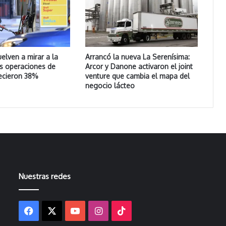
uelven a mirar a la
Arrancó la nueva La Serenísima:
as operaciones de
Arcor y Danone activaron el joint
ecieron 38%
venture que cambia el mapa del
negocio lácteo
Nuestras redes
Facebook
X
YouTube
Instagram
TikTok