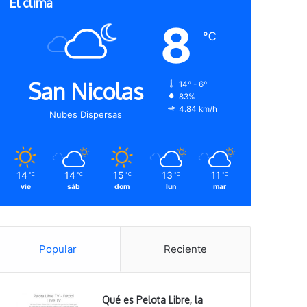
El clima
8
℃
San Nicolas
14º - 6º
83%
4.84 km/h
Nubes Dispersas
14
14
15
13
11
℃
℃
℃
℃
℃
vie
sáb
dom
lun
mar
Popular
Reciente
Qué es Pelota Libre, la