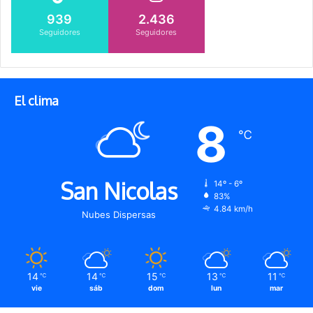
939
2.436
Seguidores
Seguidores
El clima
8
℃
San Nicolas
14º - 6º
83%
4.84 km/h
Nubes Dispersas
14
14
15
13
11
℃
℃
℃
℃
℃
vie
sáb
dom
lun
mar