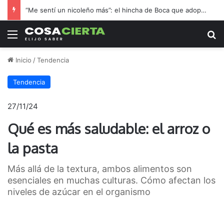
“Me sentí un nicoleño más”: el hincha de Boca que adoptó a Regatas en la final por el ascenso
Menú
B
Inicio
/
Tendencia
Tendencia
27/11/24
Qué es más saludable: el arroz o
la pasta
Más allá de la textura, ambos alimentos son
esenciales en muchas culturas. Cómo afectan los
niveles de azúcar en el organismo