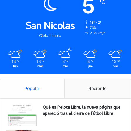
5
℃
San Nicolas
13º - 2º
73%
2.38 km/h
Cielo Limpio
13
13
8
8
13
℃
℃
℃
℃
℃
lun
mar
mié
jue
vie
Popular
Reciente
Qué es Pelota Libre, la nueva página que
apareció tras el cierre de Fútbol Libre