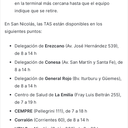
en la terminal más cercana hasta que el equipo
indique que se retire.
En San Nicolás, las TAS están disponibles en los
siguientes puntos:
Delegación de
Erezcano
(Av. José Hernández 539),
de 8 a 14 h
Delegación de
Conesa
(Av. San Martín y Santa Fe), de
8 a 14 h
Delegación de
General Rojo
(Bv. Iturburu y Güemes),
de 8 a 14 h
Centro de Salud de
La Emilia
(Fray Luis Beltrán 255),
de 7 a 19 h
CEMPRE
(Pellegrini 111), de 7 a 18 h
Corralón
(Corrientes 60), de 8 a 14 h