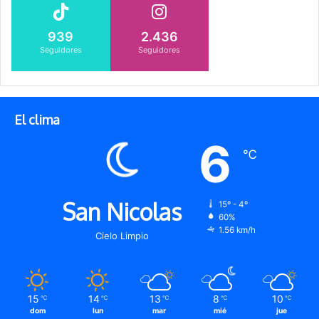
939
2.436
Seguidores
Seguidores
El clima
6
℃
San Nicolas
15º - 4º
60%
1.56 km/h
Cielo Limpio
15
14
13
8
10
℃
℃
℃
℃
℃
dom
lun
mar
mié
jue