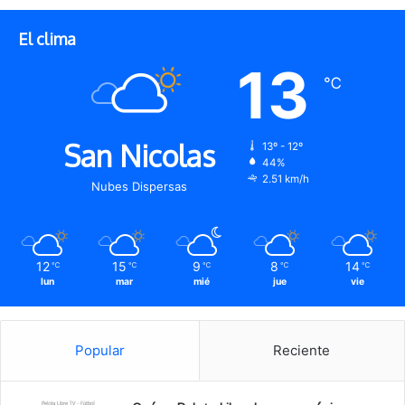
El clima
13
℃
San Nicolas
13º - 12º
44%
2.51 km/h
Nubes Dispersas
12
15
9
8
14
℃
℃
℃
℃
℃
lun
mar
mié
jue
vie
Popular
Reciente