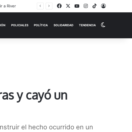
Facebook
X
YouTube
Instagram
TikTok
Iniciar Sesi
Switch skin
EMPRESAS
ESPECTÁCULOS
HISTORIAS
OPINIÓN
P
ras y cayó un
nstruir el hecho ocurrido en un