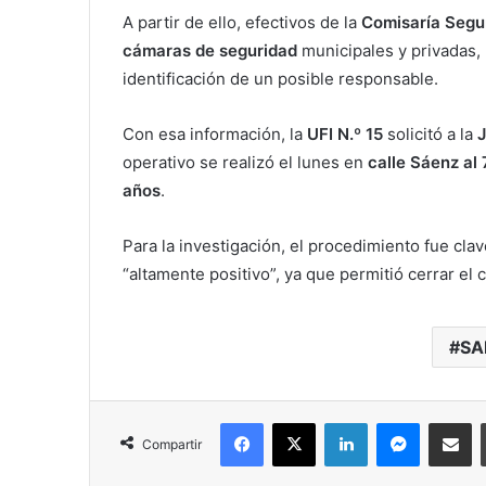
A partir de ello, efectivos de la
Comisaría Seg
cámaras de seguridad
municipales y privadas, 
identificación de un posible responsable.
Con esa información, la
UFI N.º 15
solicitó a la
J
operativo se realizó el lunes en
calle Sáenz al
años
.
Para la investigación, el procedimiento fue clav
“altamente positivo”, ya que permitió cerrar el
SA
Facebook
X
LinkedIn
Messenger
Compartir vía correo electrónico
Compartir