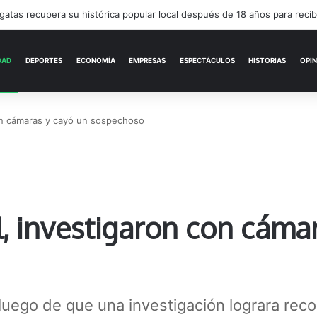
cuentro cultural con arte, música y una feria abierta
ACTUALIDAD
DEPORTES
ECONOMÍA
on cámaras y cayó un sospechoso
, investigaron con cáma
luego de que una investigación lograra reco