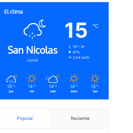
El clima
15
℃
San Nicolas
15º - 9º
97%
2.44 km/h
Lluvia
15
14
14
14
12
℃
℃
℃
℃
℃
jue
vie
sáb
dom
lun
Popular
Reciente