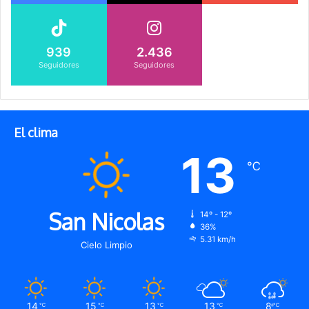
939
2.436
Seguidores
Seguidores
El clima
13
℃
San Nicolas
14º - 12º
36%
5.31 km/h
Cielo Limpio
14
15
13
13
8
℃
℃
℃
℃
℃