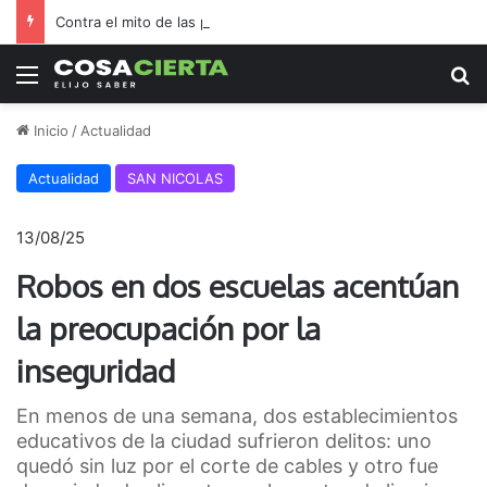
Contra el mito de las pantallas, la Biblioteca Rafael de Aguiar duplicó el préstamo de libros durante las vacaciones
Menú
B
Inicio
/
Actualidad
Actualidad
SAN NICOLAS
13/08/25
Robos en dos escuelas acentúan
la preocupación por la
inseguridad
En menos de una semana, dos establecimientos
educativos de la ciudad sufrieron delitos: uno
quedó sin luz por el corte de cables y otro fue