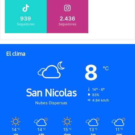
939
2.436
Seguidores
Seguidores
El clima
8
℃
San Nicolas
14º - 6º
83%
4.84 km/h
Nubes Dispersas
14
14
15
13
11
℃
℃
℃
℃
℃
vie
sáb
dom
lun
mar