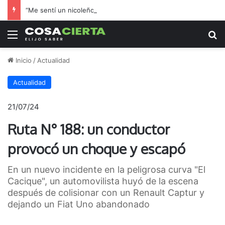
“Me sentí un nicoleño más”: el hincha de Boca que adoptó a Regatas en la final por el ascenso
Menú
B
Inicio
/
Actualidad
Actualidad
21/07/24
Ruta N° 188: un conductor
provocó un choque y escapó
En un nuevo incidente en la peligrosa curva "El
Cacique", un automovilista huyó de la escena
después de colisionar con un Renault Captur y
dejando un Fiat Uno abandonado